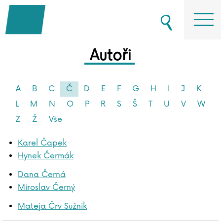
Autoři
A
B
C
Č
D
E
F
G
H
I
J
K
L
M
N
O
P
R
S
Š
T
U
V
W
Z
Ž
Vše
Karel Čapek
Hynek Čermák
Dana Černá
Miroslav Černý
Mateja Črv Sužnik