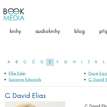
knihy
audioknihy
blog
při
A
B
C
Č
D
E
F
G
H
I
J
K
L
Elke Eder
Dave Egg
Suzanne Edwards
C. David E
C. David Elias
C. David El