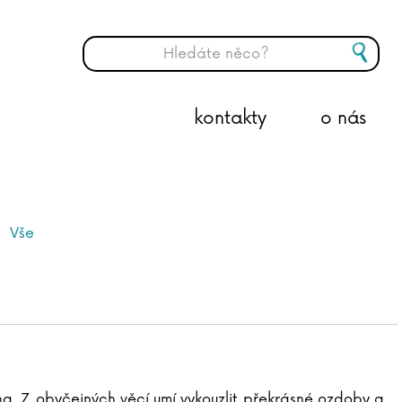
kontakty
o nás
Vše
cha. Z obyčejných věcí umí vykouzlit překrásné ozdoby a