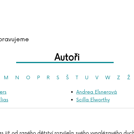
pravujeme
Autoři
M
N
O
P
R
S
Š
T
U
V
W
Z
Ž
ers
Andrea Elsnerová
lias
Scilla Elworthy
ias již od raného dětství rozvíjela svého vynalézavého du