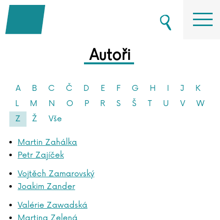
Autoři
A
B
C
Č
D
E
F
G
H
I
J
K
L
M
N
O
P
R
S
Š
T
U
V
W
Z
Ž
Vše
Martin Zahálka
Petr Zajíček
Vojtěch Zamarovský
Joakim Zander
Valérie Zawadská
Martina Zelená