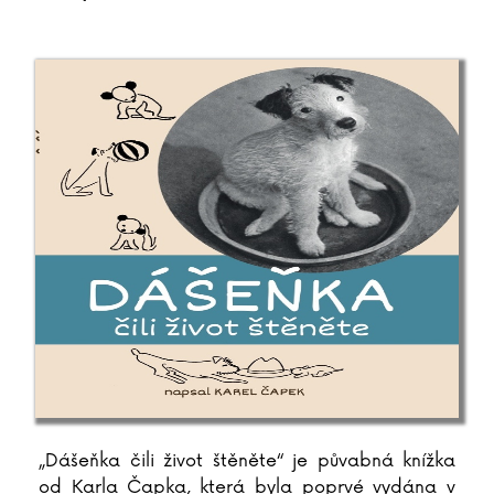
„Dášeňka čili život štěněte“ je půvabná knížka
od Karla Čapka, která byla poprvé vydána v