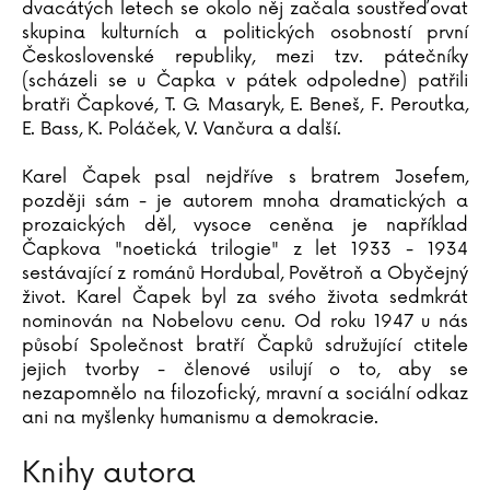
dvacátých letech se okolo něj začala soustřeďovat
skupina kulturních a politických osobností první
Československé republiky, mezi tzv. pátečníky
(scházeli se u Čapka v pátek odpoledne) patřili
bratři Čapkové, T. G. Masaryk, E. Beneš, F. Peroutka,
E. Bass, K. Poláček, V. Vančura a další.
Karel Čapek psal nejdříve s bratrem Josefem,
později sám - je autorem mnoha dramatických a
prozaických děl, vysoce ceněna je například
Čapkova "noetická trilogie" z let 1933 - 1934
sestávající z románů Hordubal, Povětroň a Obyčejný
život. Karel Čapek byl za svého života sedmkrát
nominován na Nobelovu cenu. Od roku 1947 u nás
působí Společnost bratří Čapků sdružující ctitele
jejich tvorby - členové usilují o to, aby se
nezapomnělo na filozofický, mravní a sociální odkaz
ani na myšlenky humanismu a demokracie.
Knihy autora