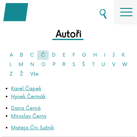
Autoři
A
B
C
Č
D
E
F
G
H
I
J
K
L
M
N
O
P
R
S
Š
T
U
V
W
Z
Ž
Vše
Karel Čapek
Hynek Čermák
Dana Černá
Miroslav Černý
Mateja Črv Sužnik