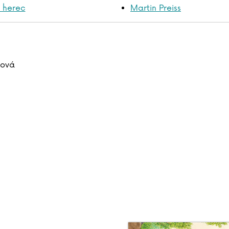
ý herec
Martin Preiss
rová