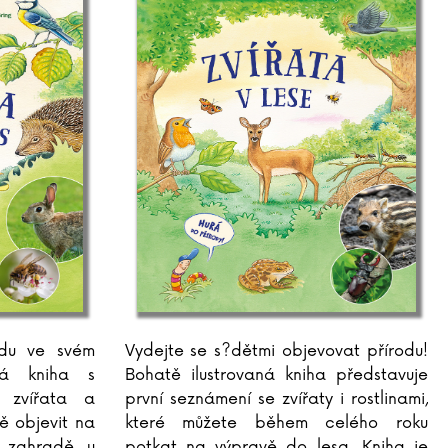
odu ve svém
Vydejte se s?dětmi objevovat přírodu!
aná kniha s
Bohatě ilustrovaná kniha představuje
e zvířata a
první seznámení se zvířaty i rostlinami,
ně objevit na
které můžete během celého roku
 zahradě, u
potkat na výpravě do lesa. Kniha je