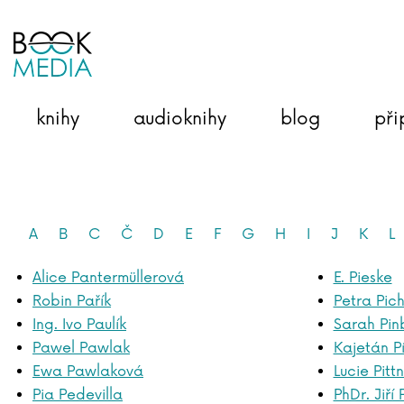
knihy
audioknihy
blog
při
A
B
C
Č
D
E
F
G
H
I
J
K
L
Alice Pantermüllerová
E. Pieske
Robin Pařík
Petra Pic
Ing. Ivo Paulík
Sarah Pin
Pawel Pawlak
Kajetán P
Ewa Pawlaková
Lucie Pitt
Pia Pedevilla
PhDr. Jiří 