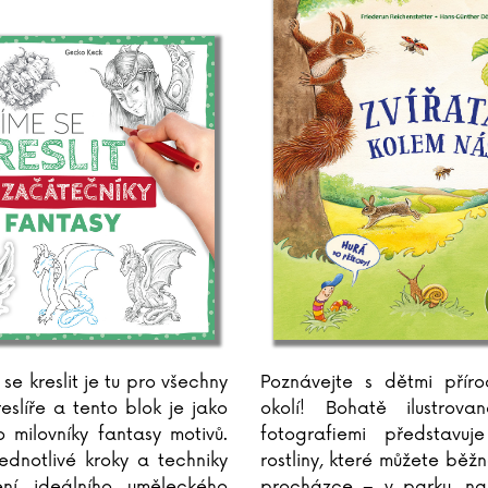
se kreslit je tu pro všechny
Poznávejte s dětmi přír
reslíře a tento blok je jako
okolí! Bohatě ilustrov
o milovníky fantasy motivů.
fotografiemi představuj
ednotlivé kroky a techniky
rostliny, které můžete běž
ení ideálního uměleckého
procházce – v parku, na