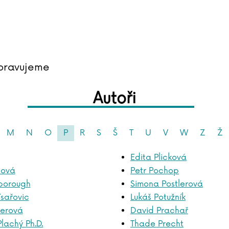
pravujeme
Autoři
M
N
O
P
R
S
Š
T
U
V
W
Z
Ž
Edita Plicková
hová
Petr Pochop
borough
Simona Postlerová
ísařovic
Lukáš Potužník
nerová
David Prachař
Plachý Ph.D.
Thade Precht