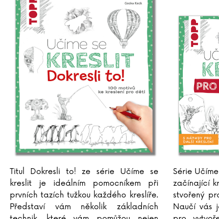
Titul Dokresli to! ze série Učíme se
Série Učíme 
kreslit je ideálním pomocníkem při
začínající k
prvních tazích tužkou každého kreslíře.
stvořený pr
Představí vám několik základních
Naučí vás j
technik, které vám pomůžou nejen
pro vytvoř