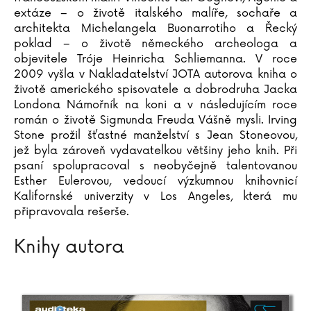
Pavel Soukup
extáze – o životě italského malíře, sochaře a
architekta Michelangela Buonarrotiho a Řecký
Michal Stalmach
poklad – o životě německého archeologa a
Adrianna Staniszewska
objevitele Tróje Heinricha Schliemanna. V roce
Urszula Staniszewska
2009 vyšla v Nakladatelství JOTA autorova kniha o
Kristýna Staňková
životě amerického spisovatele a dobrodruha Jacka
Christiane Steffan
Londona Námořník na koni a v následujícím roce
Tanja Steinbach
román o životě Sigmunda Freuda Vášně mysli. Irving
Stone prožil šťastné manželství s Jean Stoneovou,
John Steinbeck
jež byla zároveň vydavatelkou většiny jeho knih. Při
Miloslav Stingl
psaní spolupracoval s neobyčejně talentovanou
Bram Stoker
Esther Eulerovou, vedoucí výzkumnou knihovnicí
Kalifornské univerzity v Los Angeles, která mu
Irving Stone
připravovala rešerše.
Martin Stránský
Neil Strauss
Knihy autora
Gard Sveen
Ivana Svitková
Peter Swanson
Dana Syslová