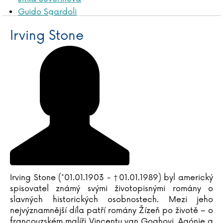
Guido Sgardoli
Lucie Schimmelová
Irving Stone
Jasmin Schlaich
Vera Schmidtová
Gudrun Schmitt
Alena Schulz
Ursula Schwab
Jiří Schwarz
Mária Schwingerová
Henryk Sienkiewicz
Dušan Sitek
Emily Skye
Zuzana Slavíková
Irving Stone (*01.01.1903 - †01.01.1989) byl americký
Teylor Smirl
spisovatel známý svými životopisnými romány o
Timothy Snyder
slavných historických osobnostech. Mezi jeho
nejvýznamnější díla patří romány Žízeň po životě – o
Alexandr Solženicyn
francouzském malíři Vincentu van Goghovi, Agónie a