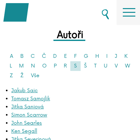
Autoři
A
B
C
Č
D
E
F
G
H
I
J
K
L
M
N
O
P
R
S
Š
T
U
V
W
Z
Ž
Vše
Jakub Saic
Tomasz Samojlik
Jitka Saniová
Simon Scarrow
John Searles
Ken Segall
Jitka Severinová