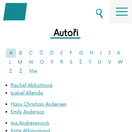
Autoři
A
B
C
Č
D
E
F
G
H
I
J
K
L
M
N
O
P
R
S
Š
T
U
V
W
Z
Ž
Vše
Rachel Abbottová
Isabel Allende
Hans Christian Andersen
Emily Anderson
Ina Andresenová
Kate Atkinsonová