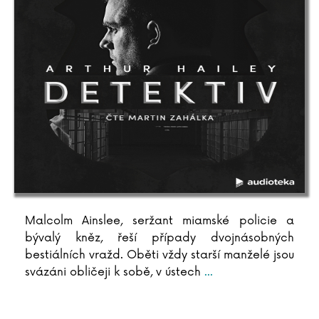
Malcolm Ainslee, seržant miamské policie a
bývalý kněz, řeší případy dvojnásobných
bestiálních vražd. Oběti vždy starší manželé jsou
svázáni obličeji k sobě, v ústech
...