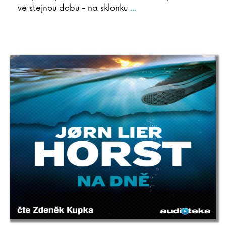
ve stejnou dobu - na sklonku
...