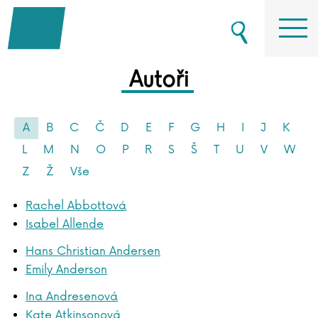
Autoři
A
B
C
Č
D
E
F
G
H
I
J
K
L
M
N
O
P
R
S
Š
T
U
V
W
Z
Ž
Vše
Rachel Abbottová
Isabel Allende
Hans Christian Andersen
Emily Anderson
Ina Andresenová
Kate Atkinsonová