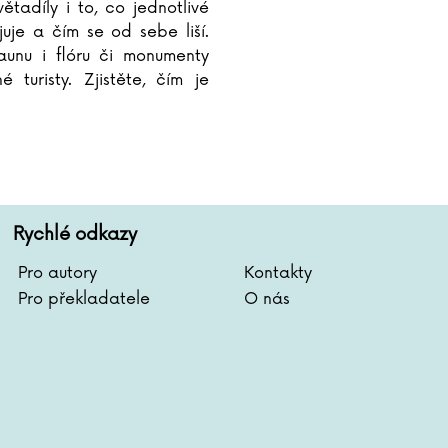
větadíly i to, co jednotlivé
juje a čím se od sebe liší.
aunu i flóru či monumenty
é turisty. Zjistěte, čím je
tická doprava, průmysl a
...
Rychlé odkazy
Pro autory
Kontakty
Pro překladatele
O nás