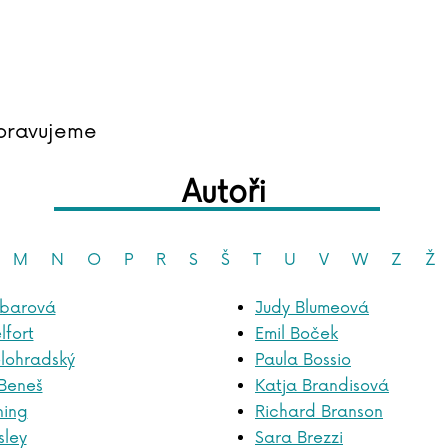
pravujeme
Autoři
M
N
O
P
R
S
Š
T
U
V
W
Z
Ž
ebarová
Judy Blumeová
lfort
Emil Boček
lohradský
Paula Bossio
 Beneš
Katja Brandisová
ning
Richard Branson
sley
Sara Brezzi