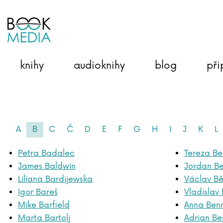
knihy
audioknihy
blog
při
A
B
C
Č
D
E
F
G
H
I
J
K
L
Petra Badalec
Tereza B
James Baldwin
Jordan Be
Liliana Bardijewska
Václav Bě
Igor Bareš
Vladislav
Mike Barfield
Anna Ben
Marta Bartolj
Adrian Be