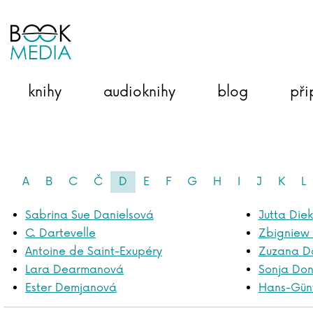
knihy
audioknihy
blog
při
A
B
C
Č
D
E
F
G
H
I
J
K
L
Sabrina Sue Danielsová
Jutta Die
C. Dartevelle
Zbigniew
Antoine de Saint-Exupéry
Zuzana D
Lara Dearmanová
Sonja Don
Ester Demjanová
Hans-Günt