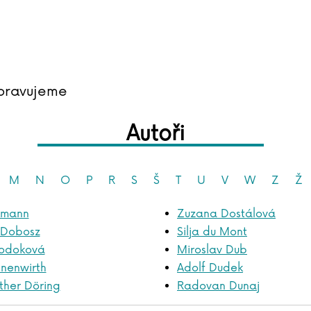
pravujeme
Autoři
M
N
O
P
R
S
Š
T
U
V
W
Z
Ž
kmann
Zuzana Dostálová
 Dobosz
Silja du Mont
odoková
Miroslav Dub
nenwirth
Adolf Dudek
her Döring
Radovan Dunaj