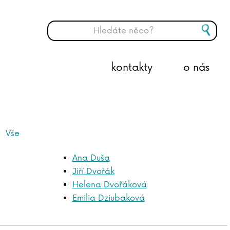
kontakty
o nás
Vše
Ana Duša
Jiří Dvořák
Helena Dvořáková
Emilia Dziubaková