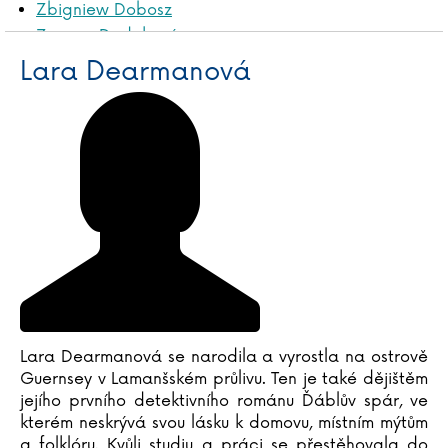
Zbigniew Dobosz
Zuzana Dodoková
Sonja Donnenwirth
Lara Dearmanová
Hans-Günther Döring
Zuzana Dostálová
Silja du Mont
Miroslav Dub
Adolf Dudek
Radovan Dunaj
Ana Duša
Jiří Dvořák
Helena Dvořáková
Emilia Dziubaková
Lara Dearmanová se narodila a vyrostla na ostrově
Guernsey v Lamanšském průlivu. Ten je také dějištěm
jejího prvního detektivního románu Ďáblův spár, ve
kterém neskrývá svou lásku k domovu, místním mýtům
a folklóru. Kvůli studiu a práci se přestěhovala do