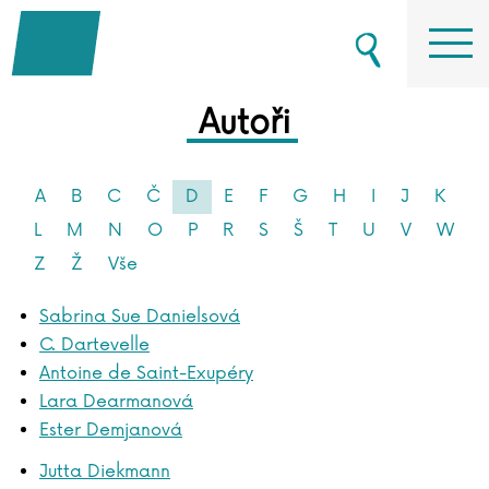
Autoři
A
B
C
Č
D
E
F
G
H
I
J
K
L
M
N
O
P
R
S
Š
T
U
V
W
Z
Ž
Vše
Sabrina Sue Danielsová
C. Dartevelle
Antoine de Saint-Exupéry
Lara Dearmanová
Ester Demjanová
Jutta Diekmann