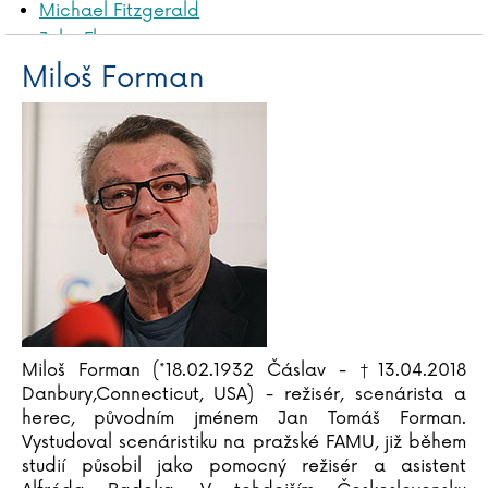
Michael Fitzgerald
John Flanagan
Gustave Flaubert
Miloš Forman
Martina Floßdorf
Miloš Forman
Ladislav Frej
Sebestian Frenzel
Vasil Fridrich
Ivana Führmann Vízdalová
Ladislav Fuks
Vladimír Fuksa
Miloš Forman (*18.02.1932 Čáslav - †13.04.2018
Danbury,Connecticut, USA) - režisér, scenárista a
herec, původním jménem Jan Tomáš Forman.
Vystudoval scenáristiku na pražské FAMU, již během
studií působil jako pomocný režisér a asistent