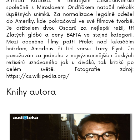
Alfréda Radoka. V tehdejším Československu
společně s Miroslavem Ondříčkem natočil několik
úspěšných snímků. Za normalizace legálně odešel
do Ameriky, kde pokračoval ve své filmové tvorbě.
Je držitelem dvou Oscarů za nejlepší režii, tří
Zlatých glóbů a ceny BAFTA ve stejné kategorii.
Mezi oceněné filmy patří Přelet nad kukaččím
hnízdem, Amadeus či Lid versus Larry Flynt. Je
považován za jednoho z nejvýznamnějších českých
režisérů uznávaného jak u diváků, tak kritiků po
celém světě. Fotografie zdroj:
https://cs.wikipedia.org/
Knihy autora