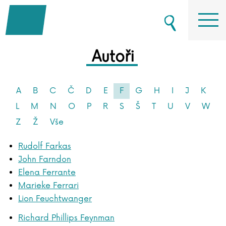
Autoři
A
B
C
Č
D
E
F
G
H
I
J
K
L
M
N
O
P
R
S
Š
T
U
V
W
Z
Ž
Vše
Rudolf Farkas
John Farndon
Elena Ferrante
Marieke Ferrari
Lion Feuchtwanger
Richard Phillips Feynman