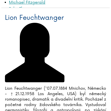
Michael Fitzgerald
John Flanagan
Gustave Flaubert
Lion Feuchtwanger
Martina Floßdorf
Miloš Forman
Ladislav Frej
Sebestian Frenzel
Vasil Fridrich
Ivana Führmann Vízdalová
Ladislav Fuks
Vladimír Fuksa
Lion Feuchtwanger (*07.07.1884 Mnichov, Německo
- †21.12.1958 Los Angeles, USA) byl německý
romanopisec, dramatik a divadelní kritik. Pocházel z
početné rodiny židovského továrníka. Vystudoval
germanistiku, filozofii a antropologii, po získání