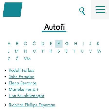
Autoři
A
B
C
Č
D
E
F
G
H
I
J
K
L
M
N
O
P
R
S
Š
T
U
V
W
Z
Ž
Vše
Rudolf Farkas
John Farndon
Elena Ferrante
Marieke Ferrari
Lion Feuchtwanger
Richard Phillips Feynman