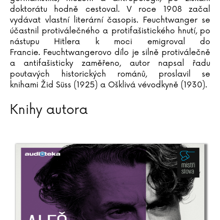
doktorátu hodně cestoval. V roce 1908 začal
vydávat vlastní literární časopis. Feuchtwanger se
účastnil protiválečného a protifašistického hnutí, po
nástupu Hitlera k moci emigroval do
Francie. Feuchtwangerovo dílo je silně protiválečně
a antifašisticky zaměřeno, autor napsal řadu
poutavých historických románů, proslavil se
knihami Žid Süss (1925) a Ošklivá vévodkyně (1930).
Knihy autora