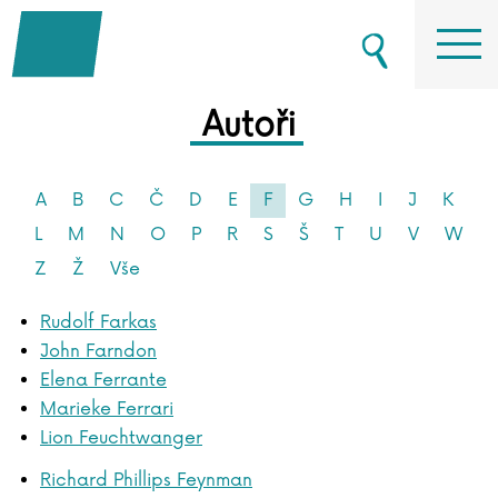
Autoři
A
B
C
Č
D
E
F
G
H
I
J
K
L
M
N
O
P
R
S
Š
T
U
V
W
Z
Ž
Vše
Rudolf Farkas
John Farndon
Elena Ferrante
Marieke Ferrari
Lion Feuchtwanger
Richard Phillips Feynman