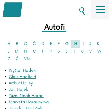
Autoři
A
B
C
Č
D
E
F
G
H
I
J
K
L
M
N
O
P
R
S
Š
T
U
V
W
Z
Ž
Vše
Kryštof Hádek
Chris Hadfield
Arthur Hailey
Jan Hájek
Yuval Noah Harari
Markéta Harasimová
Jaroslav Havlíček