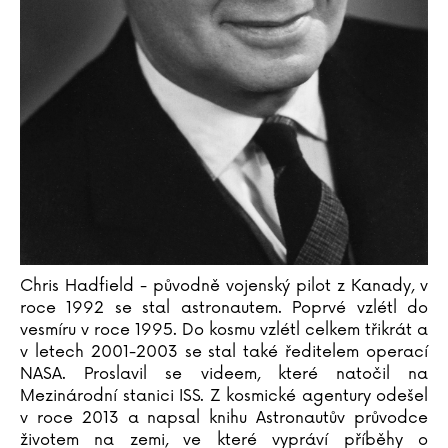
Ondřej Hrdina
Ľubica Hroncová
Vanda Hybnerová
Chris Hadfield - původně vojenský pilot z Kanady, v
roce 1992 se stal astronautem. Poprvé vzlétl do
vesmíru v roce 1995. Do kosmu vzlétl celkem třikrát a
v letech 2001-2003 se stal také ředitelem operací
NASA. Proslavil se videem, které natočil na
Mezinárodní stanici ISS. Z kosmické agentury odešel
v roce 2013 a napsal knihu Astronautův průvodce
životem na zemi, ve které vypráví příběhy o