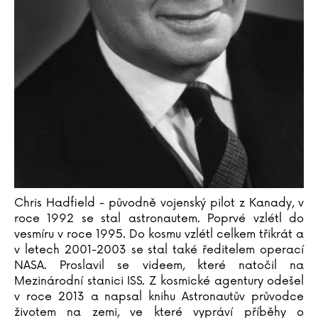
Ondřej Hrdina
Ľubica Hroncová
Vanda Hybnerová
Chris Hadfield - původně vojenský pilot z Kanady, v
roce 1992 se stal astronautem. Poprvé vzlétl do
vesmíru v roce 1995. Do kosmu vzlétl celkem třikrát a
v letech 2001-2003 se stal také ředitelem operací
NASA. Proslavil se videem, které natočil na
Mezinárodní stanici ISS. Z kosmické agentury odešel
v roce 2013 a napsal knihu Astronautův průvodce
životem na zemi, ve které vypráví příběhy o