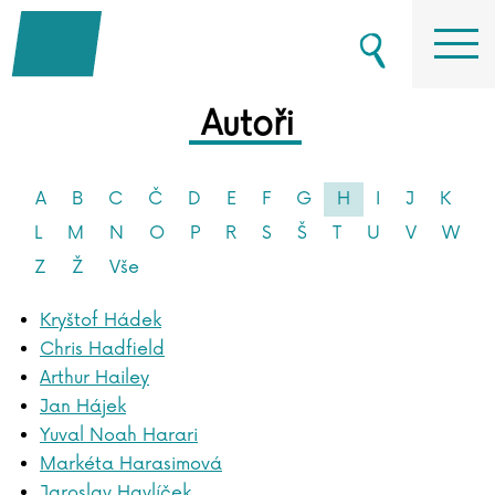
Autoři
A
B
C
Č
D
E
F
G
H
I
J
K
L
M
N
O
P
R
S
Š
T
U
V
W
Z
Ž
Vše
Kryštof Hádek
Chris Hadfield
Arthur Hailey
Jan Hájek
Yuval Noah Harari
Markéta Harasimová
Jaroslav Havlíček