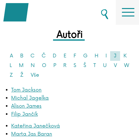
Autoři
A
B
C
Č
D
E
F
G
H
I
J
K
L
M
N
O
P
R
S
Š
T
U
V
W
Z
Ž
Vše
Tom Jackson
Michal Jagelka
Alison James
Filip Jančík
Kateřina Janečková
Marta Jas Baran