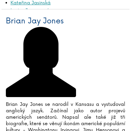
Kateřina Jasinská
Louise Jensenová
Brian Jay Jones
Ivana Jirešová
Tomáš Jirman
Boris Johnson
Tim Johnston
Brian Jay Jones
Ewa Jostes
Brian Jay Jones se narodil v Kansasu a vystudoval
anglický jazyk. Začínal jako autor projevů
amerických senátorů. Napsal ale také již tři
biografie, které se věnují ikonám americké populární
kultury - Washingtonu Irvingovi, Jimu Hensonovi a