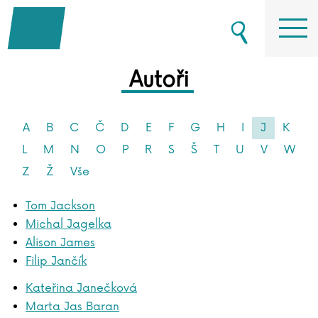
Autoři
A
B
C
Č
D
E
F
G
H
I
J
K
L
M
N
O
P
R
S
Š
T
U
V
W
Z
Ž
Vše
Tom Jackson
Michal Jagelka
Alison James
Filip Jančík
Kateřina Janečková
Marta Jas Baran