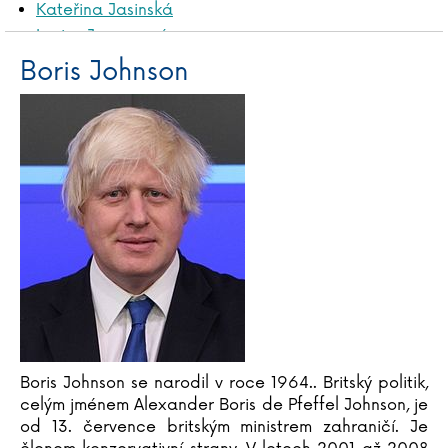
Kateřina Jasinská
Louise Jensenová
Boris Johnson
Ivana Jirešová
Tomáš Jirman
Boris Johnson
Tim Johnston
Brian Jay Jones
Ewa Jostes
Boris Johnson se narodil v roce 1964.. Britský politik,
celým jménem Alexander Boris de Pfeffel Johnson, je
od 13. července britským ministrem zahraničí. Je