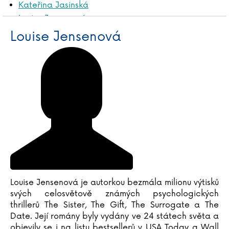
Kateřina Jasinská
Louise Jensenová
Louise Jensenová
Ivana Jirešová
Tomáš Jirman
Boris Johnson
Tim Johnston
Brian Jay Jones
Ewa Jostes
Louise Jensenová je autorkou bezmála milionu výtisků
svých celosvětově známých psychologických
thrillerů The Sister, The Gift, The Surrogate a The
Date. Její romány byly vydány ve 24 státech světa a
objevily se i na listu bestsellerů v USA Today a Wall