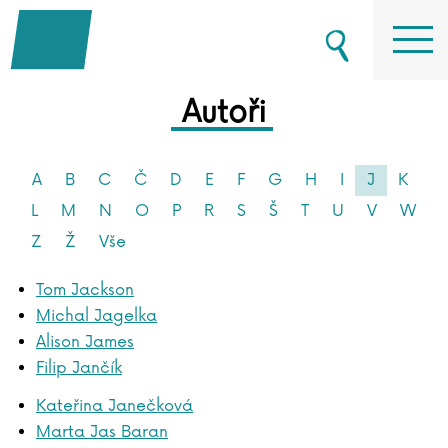
Autoři
A
B
C
Č
D
E
F
G
H
I
J
K
L
M
N
O
P
R
S
Š
T
U
V
W
Z
Ž
Vše
Tom Jackson
Michal Jagelka
Alison James
Filip Jančík
Kateřina Janečková
Marta Jas Baran