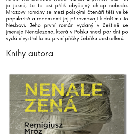
Jaromír Meduna
je jasné, že to asi příliš obyčejný chlap nebude.
Mrozovy romány se mezi polskými čtenáři těší velké
Taťjana Medvecká
popularitě a recenzenti jej přirovnávají k dalšímu Jo
Miloslav Mejzlík
Nesbovi. Jeho první román vydaný v češtině se
Robert Merle
jmenuje Nenalezená, která v Polsku hned pár dní po
Simona Michálková
vydání vystřelila na první příčky žebříku bestsellerů.
Robert Mikluš
Wojciech Mikoluszko
Knihy autora
Ivana Milbachová
Louise Millar
Madeline Millerová
Dan Millman
Daniel Miňovský
Dror Mišani
Matthew Mockridge
Charles Moore
Julian Mosedale
Remigiusz Mroz