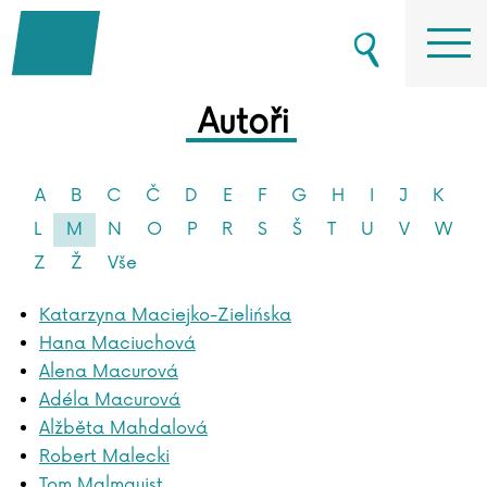
Autoři
A
B
C
Č
D
E
F
G
H
I
J
K
L
M
N
O
P
R
S
Š
T
U
V
W
Z
Ž
Vše
Katarzyna Maciejko-Zielińska
Hana Maciuchová
Alena Macurová
Adéla Macurová
Alžběta Mahdalová
Robert Malecki
Tom Malmquist