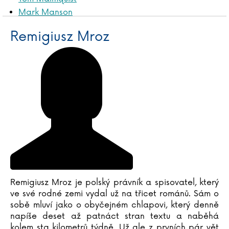
Mark Manson
Marilyn Manson
Remigiusz Mroz
Kasia Marciniewicz
Jérémy Mariez
Bruno Marion
Natalie Marshall
Cordula Martens
George R.R. Martin
Marta Maruszaková
Jason Mattews
Jonas Matthies
Ed McBain
Jake McDonald
Remigiusz Mroz je polský právník a spisovatel, který
Stu McLellan
ve své rodné zemi vydal už na třicet románů. Sám o
Andy McNab
sobě mluví jako o obyčejném chlapovi, který denně
napíše deset až patnáct stran textu a naběhá
Jillian Meadows
kolem sta kilometrů týdně. Už ale z prvních pár vět