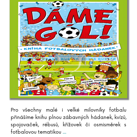
Jaromír Meduna
Taťjana Medvecká
Miloslav Mejzlík
Robert Merle
Simona Michálková
Robert Mikluš
Wojciech Mikoluszko
Ivana Milbachová
Louise Millar
Madeline Millerová
Dan Millman
Daniel Miňovský
Dror Mišani
Pro všechny malé i velké milovníky fotbalu
Matthew Mockridge
přinášíme knihu plnou zábavných hádanek, kvízů,
Charles Moore
spojovaček, rébusů, křížovek či osmisměrek s
Julian Mosedale
fotbalovou tematikou
...
Remigiusz Mroz