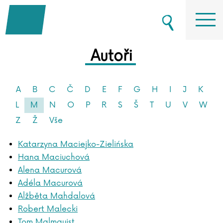
Autoři
A
B
C
Č
D
E
F
G
H
I
J
K
L
M
N
O
P
R
S
Š
T
U
V
W
Z
Ž
Vše
Katarzyna Maciejko-Zielińska
Hana Maciuchová
Alena Macurová
Adéla Macurová
Alžběta Mahdalová
Robert Malecki
Tom Malmquist