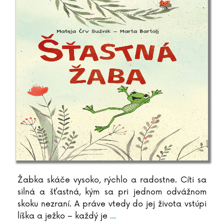
Žabka skáče vysoko, rýchlo a radostne. Cíti sa
silná a šťastná, kým sa pri jednom odvážnom
skoku nezraní. A práve vtedy do jej života vstúpi
líška a ježko – každý je
...