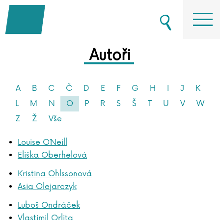
Autoři
A
B
C
Č
D
E
F
G
H
I
J
K
L
M
N
O
P
R
S
Š
T
U
V
W
Z
Ž
Vše
Louise O´Neill
Eliška Oberhelová
Kristina Ohlssonová
Asia Olejarczyk
Luboš Ondráček
Vlastimil Orlita