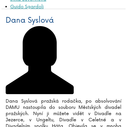
Guido Sgardoli
Lucie Schimmelová
Dana Syslová
Jasmin Schlaich
Vera Schmidtová
Gudrun Schmitt
Alena Schulz
Ursula Schwab
Jiří Schwarz
Mária Schwingerová
Henryk Sienkiewicz
Dušan Sitek
Emily Skye
Zuzana Slavíková
Dana Syslová pražská rodačka, po absolvování
Teylor Smirl
DAMU nastoupila do souboru Městských divadel
Timothy Snyder
pražských. Nyní ji můžete vidět v Divadle na
Jezerce, v Ungeltu, Divadle v Celetné a v
Alexandr Solženicyn
Divadelním spolku Háta. Objevila se v mnoha