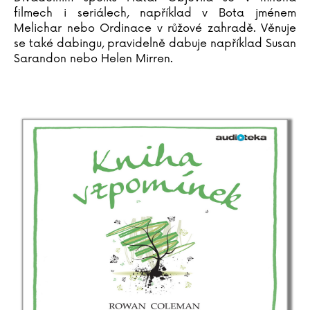
Pavel Soukup
filmech i seriálech, například v Bota jménem
Melichar nebo Ordinace v růžové zahradě. Věnuje
Michal Stalmach
se také dabingu, pravidelně dabuje například Susan
Adrianna Staniszewska
Sarandon nebo Helen Mirren.
Urszula Staniszewska
Kristýna Staňková
Christiane Steffan
Tanja Steinbach
John Steinbeck
Miloslav Stingl
Bram Stoker
Irving Stone
Martin Stránský
Neil Strauss
Gard Sveen
Ivana Svitková
Peter Swanson
Dana Syslová