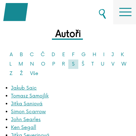
Autoři
A
B
C
Č
D
E
F
G
H
I
J
K
L
M
N
O
P
R
S
Š
T
U
V
W
Z
Ž
Vše
Jakub Saic
Tomasz Samojlik
Jitka Saniová
Simon Scarrow
John Searles
Ken Segall
Jitka Severinová