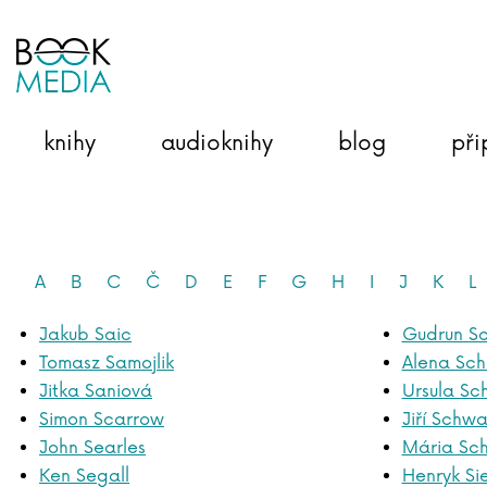
knihy
audioknihy
blog
při
A
B
C
Č
D
E
F
G
H
I
J
K
L
Jakub Saic
Gudrun Sc
Tomasz Samojlik
Alena Sch
Jitka Saniová
Ursula S
Simon Scarrow
Jiří Schwa
John Searles
Mária Sc
Ken Segall
Henryk Si