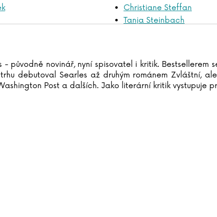
ek
Christiane Steffan
Tanja Steinbach
avíková
John Steinbeck
rl
Miloslav Stingl
nyder
Bram Stoker
 - původně novinář, nyní spisovatel i kritik. Bestsellerem
rhu debutoval Searles až druhým románem Zvláštní, ale
Washington Post a dalších. Jako literární kritik vystupuje