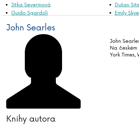
Jitka Severinová
Dušan Sit
Guido Sgardoli
Emily Skye
Lucie Schimmelová
Zuzana Sl
John Searles
Jasmin Schlaich
Teylor Smi
Vera Schmidtová
Timothy S
John Searles
Na českém t
York Times, 
Knihy autora