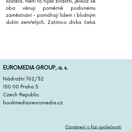
kostela. Není to nijak zvláštní, jelikož se
oba věnují poměrně podivnému
zaměstnání - pomáhají lidem i bludným
duším zemřelých. Zatímco dívka čeká
v autě, otec i matka jsou za nejasných
okolností
...
EUROMEDIA GROUP, a. s.
Nádražní 762/32
150 00 Praha 5
Czech Republic
bookmedia@euromedia.cz
Oznámení o fúzi společnosti