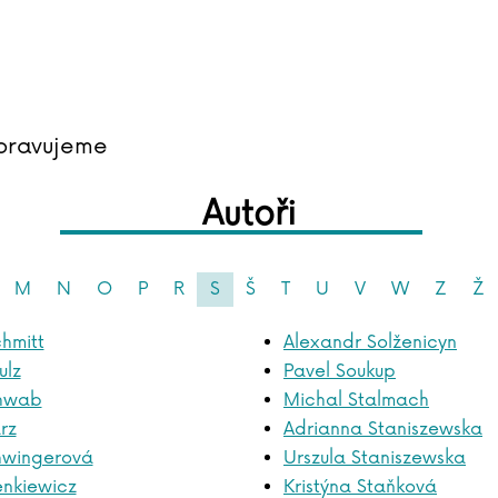
pravujeme
Autoři
M
N
O
P
R
S
Š
T
U
V
W
Z
Ž
hmitt
Alexandr Solženicyn
ulz
Pavel Soukup
chwab
Michal Stalmach
rz
Adrianna Staniszewska
hwingerová
Urszula Staniszewska
enkiewicz
Kristýna Staňková