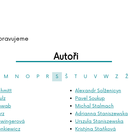
pravujeme
Autoři
M
N
O
P
R
S
Š
T
U
V
W
Z
Ž
hmitt
Alexandr Solženicyn
ulz
Pavel Soukup
chwab
Michal Stalmach
rz
Adrianna Staniszewska
hwingerová
Urszula Staniszewska
enkiewicz
Kristýna Staňková