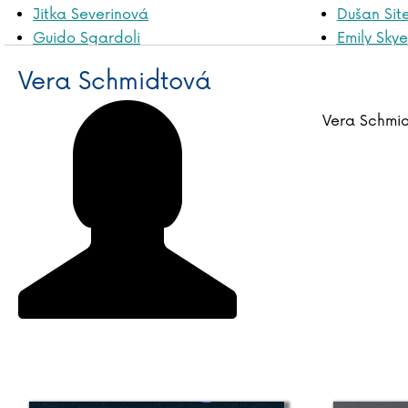
Jitka Severinová
Dušan Sit
Guido Sgardoli
Emily Skye
Lucie Schimmelová
Zuzana Sl
Vera Schmidtová
Jasmin Schlaich
Teylor Smi
Vera Schmidtová
Timothy S
Vera Schmi