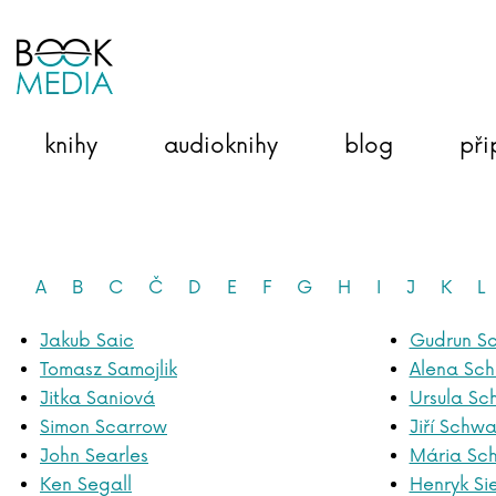
knihy
audioknihy
blog
při
A
B
C
Č
D
E
F
G
H
I
J
K
L
Jakub Saic
Gudrun Sc
Tomasz Samojlik
Alena Sch
Jitka Saniová
Ursula S
Simon Scarrow
Jiří Schwa
John Searles
Mária Sc
Ken Segall
Henryk Si