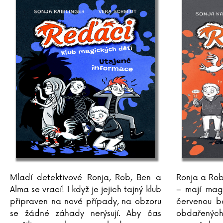
Mladí detektivové Ronja, Rob, Ben a
Ronja a Rob
Alma se vrací! I když je jejich tajný klub
– mají mag
připraven na nové případy, na obzoru
červenou ba
se žádné záhady nerýsují. Aby čas
obdařených 