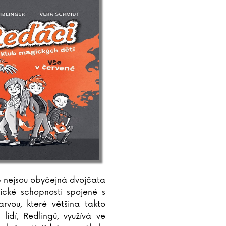
 nejsou obyčejná dvojčata
ické schopnosti spojené s
rvou, které většina takto
lidí, Redlingů, využívá ve