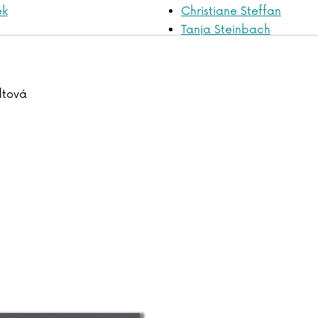
ek
Christiane Steffan
Tanja Steinbach
avíková
John Steinbeck
rl
Miloslav Stingl
nyder
Bram Stoker
dtová