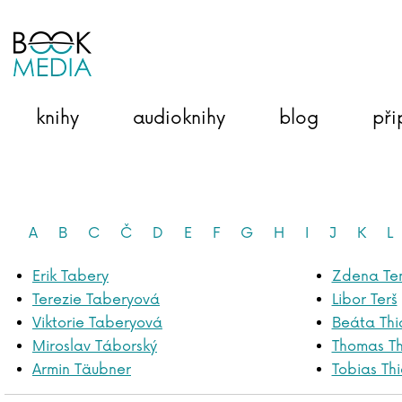
knihy
audioknihy
blog
při
A
B
C
Č
D
E
F
G
H
I
J
K
L
Erik Tabery
Zdena Te
Terezie Taberyová
Libor Terš
Viktorie Taberyová
Beáta Th
Miroslav Táborský
Thomas T
Armin Täubner
Tobias Thi