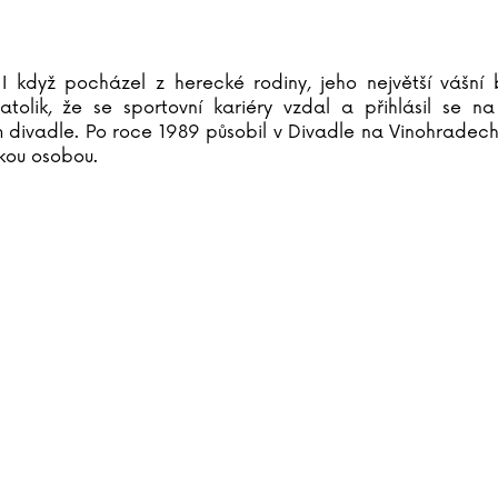
 I když pocházel z herecké rodiny, jeho největší vášní
natolik, že se sportovní kariéry vzdal a přihlásil se
m divadle. Po roce 1989 působil v Divadle na Vinohradech
kou osobou.