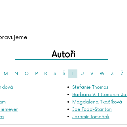
pravujeme
Autoři
M
N
O
P
R
S
Š
T
U
V
W
Z
Ž
nklová
Stefanie Thomas
Barbara V. Tittenbrun-Ja
iam
Magdalena Tkačíková
hiemeyer
Joe Todd-Stanton
es
Jaromír Tomeček