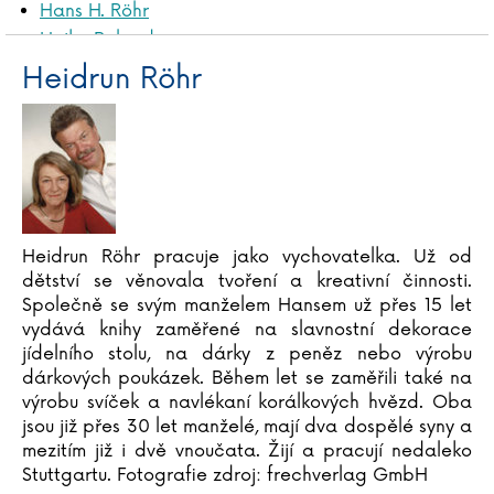
Hans H. Röhr
Heike Roland
Heidrun Röhr
James Rollins
Przemysław Rudź
Anna Ruheová
Matouš Ruml
Salman Rushdie
Alan Russel
Heidrun Röhr pracuje jako vychovatelka. Už od
Anthony Ryan
dětství se věnovala tvoření a kreativní činnosti.
Katarzyna Ryrychová
Společně se svým manželem Hansem už přes 15 let
vydává knihy zaměřené na slavnostní dekorace
jídelního stolu, na dárky z peněz nebo výrobu
dárkových poukázek. Během let se zaměřili také na
výrobu svíček a navlékaní korálkových hvězd. Oba
jsou již přes 30 let manželé, mají dva dospělé syny a
mezitím již i dvě vnoučata. Žijí a pracují nedaleko
Stuttgartu. Fotografie zdroj: frechverlag GmbH