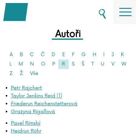
Autoři
A
B
C
Č
D
E
F
G
H
I
J
K
L
M
N
O
P
R
S
Š
T
U
V
W
Z
Ž
Vše
Petr Rajchert
Taylor Jenkins Reid (1)
Friederun Reichenstetterová
Grażyna Rigallová
Pavel Rímský
Heidrun Röhr