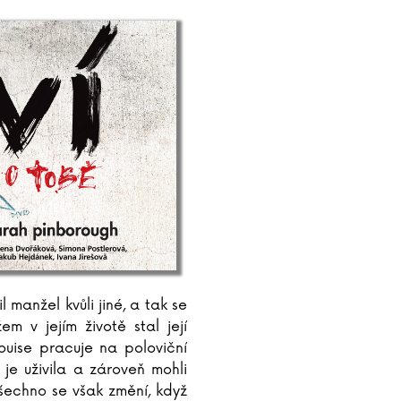
l manžel kvůli jiné, a tak se
em v jejím životě stal její
Louise pracuje na poloviční
 je uživila a zároveň mohli
Všechno se však změní, když