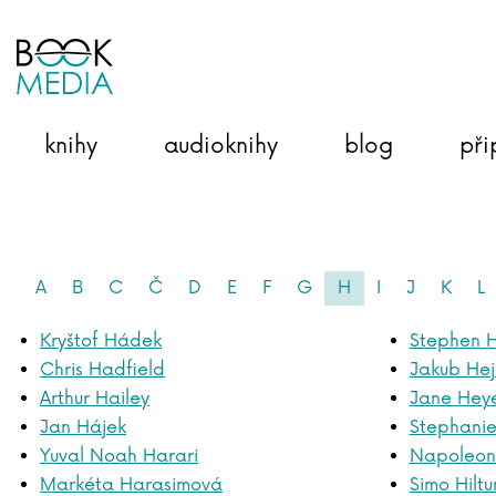
knihy
audioknihy
blog
při
A
B
C
Č
D
E
F
G
H
I
J
K
L
Kryštof Hádek
Stephen 
Chris Hadfield
Jakub He
Arthur Hailey
Jane Hey
Jan Hájek
Stephani
Yuval Noah Harari
Napoleon 
Markéta Harasimová
Simo Hilt