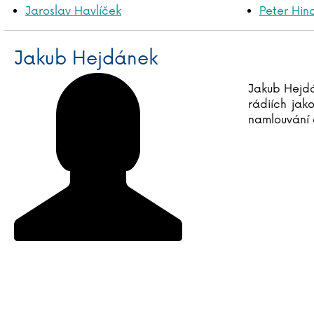
Jaroslav Havlíček
Peter Hin
Jakub Hejdánek
Jakub Hejdá
rádiích jak
namlouvání 