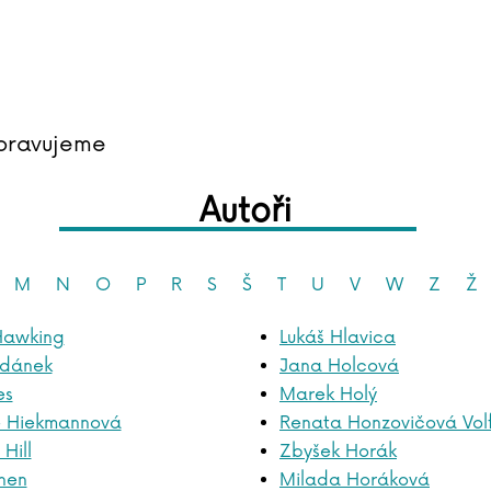
pravujeme
Autoři
M
N
O
P
R
S
Š
T
U
V
W
Z
Ž
Hawking
Lukáš Hlavica
jdánek
Jana Holcová
es
Marek Holý
e Hiekmannová
Renata Honzovičová Vol
Hill
Zbyšek Horák
unen
Milada Horáková