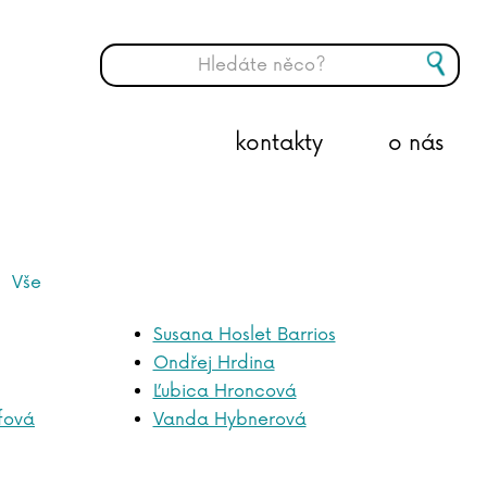
kontakty
o nás
Vše
Susana Hoslet Barrios
Ondřej Hrdina
Ľubica Hroncová
fová
Vanda Hybnerová