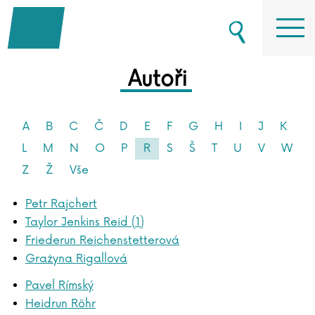
Autoři
A
B
C
Č
D
E
F
G
H
I
J
K
L
M
N
O
P
R
S
Š
T
U
V
W
Z
Ž
Vše
Petr Rajchert
Taylor Jenkins Reid (1)
Friederun Reichenstetterová
Grażyna Rigallová
Pavel Rímský
Heidrun Röhr