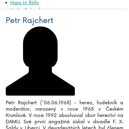
Hans H. Röhr
Heike Roland
Petr Rajchert
James Rollins
Przemysław Rudź
Anna Ruheová
Matouš Ruml
Salman Rushdie
Alan Russel
Anthony Ryan
Katarzyna Ryrychová
Petr Rajchert (*06.06.1968) - herec, hudebník a
moderátor, narozený v roce 1968 v Českém
Krumlově. V roce 1992 absolvoval obor herectví na
DAMU. Své první angažmá získal v divadle F. X.
Šaldy v Liberci. V devadesátých letech byl členem