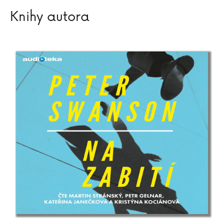
Jan Szymik
Knihy autora