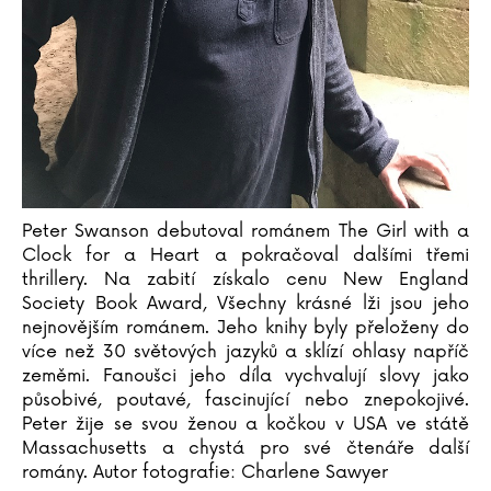
Pavel Soukup
Michal Stalmach
Adrianna Staniszewska
Urszula Staniszewska
Kristýna Staňková
Christiane Steffan
Tanja Steinbach
John Steinbeck
Peter Swanson debutoval románem The Girl with a
Miloslav Stingl
Clock for a Heart a pokračoval dalšími třemi
Bram Stoker
thrillery. Na zabití získalo cenu New England
Society Book Award, Všechny krásné lži jsou jeho
Irving Stone
nejnovějším románem. Jeho knihy byly přeloženy do
Martin Stránský
více než 30 světových jazyků a sklízí ohlasy napříč
Neil Strauss
zeměmi. Fanoušci jeho díla vychvalují slovy jako
působivé, poutavé, fascinující nebo znepokojivé.
Gard Sveen
Peter žije se svou ženou a kočkou v USA ve státě
Ivana Svitková
Massachusetts a chystá pro své čtenáře další
Peter Swanson
romány. Autor fotografie: Charlene Sawyer
Dana Syslová