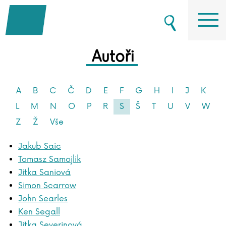
Autoři
A
B
C
Č
D
E
F
G
H
I
J
K
L
M
N
O
P
R
S
Š
T
U
V
W
Z
Ž
Vše
Jakub Saic
Tomasz Samojlik
Jitka Saniová
Simon Scarrow
John Searles
Ken Segall
Jitka Severinová