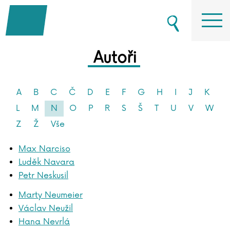
Autoři
A
B
C
Č
D
E
F
G
H
I
J
K
L
M
N
O
P
R
S
Š
T
U
V
W
Z
Ž
Vše
Max Narciso
Luděk Navara
Petr Neskusil
Marty Neumeier
Václav Neužil
Hana Nevrlá