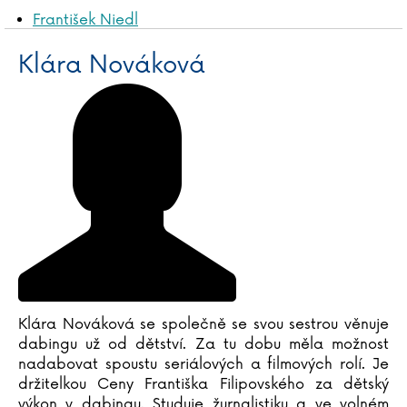
František Niedl
Pascal Nöldner
Klára Nováková
Jan Novák
Klára Nováková
David Novotný
Artur Nowicki
Klára Nováková se společně se svou sestrou věnuje
dabingu už od dětství. Za tu dobu měla možnost
nadabovat spoustu seriálových a filmových rolí. Je
držitelkou Ceny Františka Filipovského za dětský
výkon v dabingu. Studuje žurnalistiku a ve volném