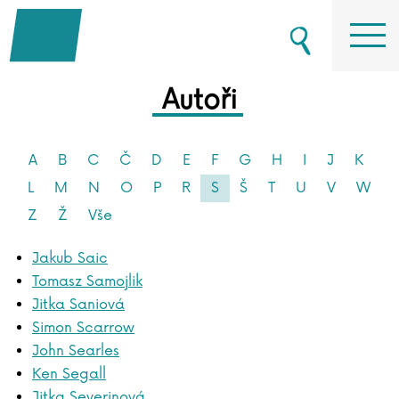
Autoři
A
B
C
Č
D
E
F
G
H
I
J
K
L
M
N
O
P
R
S
Š
T
U
V
W
Z
Ž
Vše
Jakub Saic
Tomasz Samojlik
Jitka Saniová
Simon Scarrow
John Searles
Ken Segall
Jitka Severinová