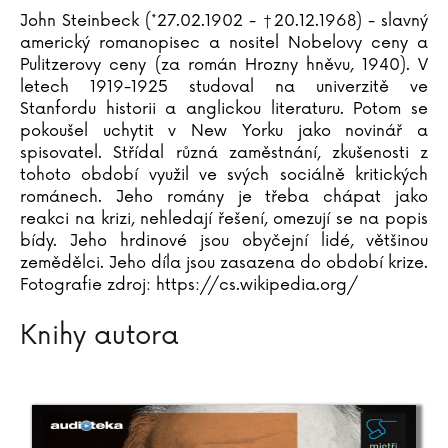
Pavel Soukup
John Steinbeck (*27.02.1902 - †20.12.1968) - slavný
Michal Stalmach
americký romanopisec a nositel Nobelovy ceny a
Pulitzerovy ceny (za román Hrozny hněvu, 1940). V
Adrianna Staniszewska
letech 1919-1925 studoval na univerzitě ve
Urszula Staniszewska
Stanfordu historii a anglickou literaturu. Potom se
Kristýna Staňková
pokoušel uchytit v New Yorku jako novinář a
Christiane Steffan
spisovatel. Střídal různá zaměstnání, zkušenosti z
Tanja Steinbach
tohoto období využil ve svých sociálně kritických
románech. Jeho romány je třeba chápat jako
John Steinbeck
reakci na krizi, nehledají řešení, omezují se na popis
Miloslav Stingl
bídy. Jeho hrdinové jsou obyčejní lidé, většinou
Bram Stoker
zemědělci. Jeho díla jsou zasazena do období krize.
Fotografie zdroj: https://cs.wikipedia.org/
Irving Stone
Martin Stránský
Knihy autora
Neil Strauss
Gard Sveen
Ivana Svitková
Peter Swanson
Dana Syslová