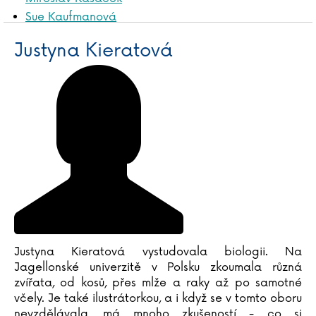
Sue Kaufmanová
Gecko Keck
Justyna Kieratová
Katja Kettu
Frauke Kiedaisch
Justyna Kieratová
Heather Kilgour
Matthew Kimberley
Stephen King
Tommi Kinnunen
Joseph Rudyard Kipling
Henry Kissinger
Lydia Klös
Jaroslav Kmenta
Justyna Kieratová vystudovala biologii. Na
Jagellonské univerzitě v Polsku zkoumala různá
Kristýna Kociánová
zvířata, od kosů, přes mlže a raky až po samotné
Daniela Kohlová
včely. Je také ilustrátorkou, a i když se v tomto oboru
Michal Kolář
nevzdělávala, má mnoho zkušeností - co si