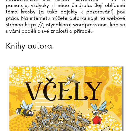
Lucie Königová
pamatuje, vždycky si něco čmárala. Její oblíbené
téma kresby (a také objekty k pozorování) jsou
Stanislava Korcová
ptáci. Na internetu můžete autorku najít na webové
Jiří Korn
stránce https://justynakierat.wordpress.com, kde se
Milan Kornelia
s vámi podělí o své znalosti o přírodě.
Pavel Kosatík
Tomasz Kowal
Knihy autora
Lucie Kožinová
Richard Krajčo
Karin Krajčová Babinská
Agota Kristofová
Sylvie Krupanská
Barbora Kubátová
Petr Kubes
Susanne Kuhlendahl
Zdeněk Kupka
Katarína Kvoriaková