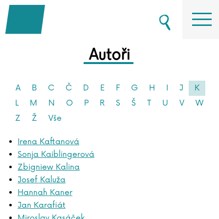
Autoři
A
B
C
Č
D
E
F
G
H
I
J
K
L
M
N
O
P
R
S
Š
T
U
V
W
Z
Ž
Vše
Irena Kaftanová
Sonja Kaiblingerová
Zbigniew Kalina
Josef Kaluža
Hannah Kaner
Jan Karafiát
Miroslav Kasáček