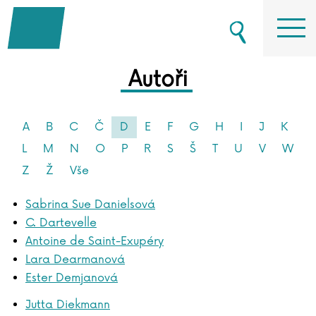
Autoři
A
B
C
Č
D
E
F
G
H
I
J
K
L
M
N
O
P
R
S
Š
T
U
V
W
Z
Ž
Vše
Sabrina Sue Danielsová
C. Dartevelle
Antoine de Saint-Exupéry
Lara Dearmanová
Ester Demjanová
Jutta Diekmann