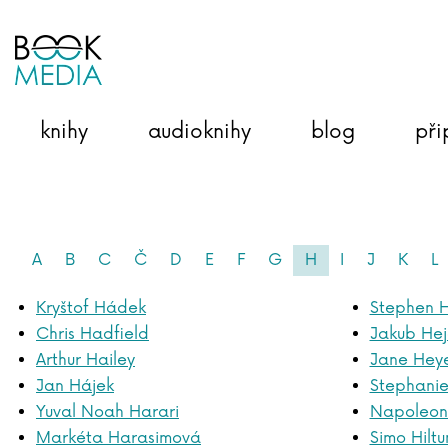
knihy
audioknihy
blog
při
A
B
C
Č
D
E
F
G
H
I
J
K
L
Kryštof Hádek
Stephen 
Chris Hadfield
Jakub He
Arthur Hailey
Jane Hey
Jan Hájek
Stephani
Yuval Noah Harari
Napoleon 
Markéta Harasimová
Simo Hilt