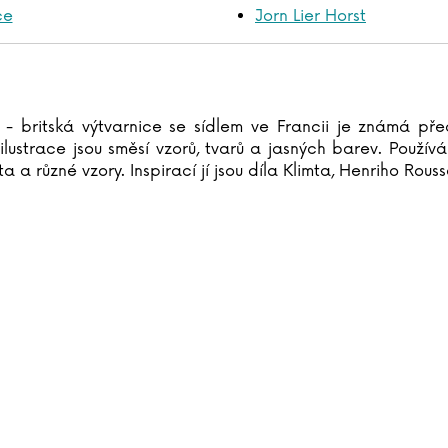
ce
Jorn Lier Horst
- britská výtvarnice se sídlem ve Francii je známá přede
 ilustrace jsou směsí vzorů, tvarů a jasných barev. Použí
ta a různé vzory. Inspirací jí jsou díla Klimta, Henriho Rou