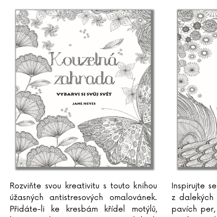
Rozviňte svou kreativitu s touto knihou
Inspirujte s
úžasných antistresových omalovánek.
z dalekých 
Přidáte-li ke kresbám křídel motýlů,
pavích per,