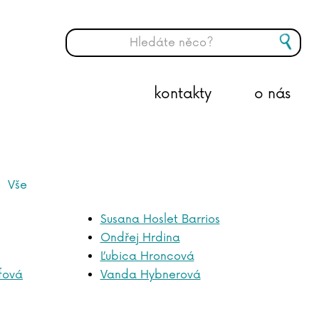
kontakty
o nás
Vše
Susana Hoslet Barrios
Ondřej Hrdina
Ľubica Hroncová
fová
Vanda Hybnerová