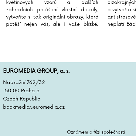
květinových vzorů a dalších
cizokrajnýc
zahradních potěšení vlastní detaily,
a vytvořte si
vytvoříte si tak originální obrazy, které
antistresov
potěší nejen vás, ale i vaše blízké.
neplatí žád
Vybarvování relaxačních obrazů z
vybarvování
přírody se tak stane
...
na
...
EUROMEDIA GROUP, a. s.
Nádražní 762/32
150 00 Praha 5
Czech Republic
bookmedia@euromedia.cz
Oznámení o fúzi společnosti