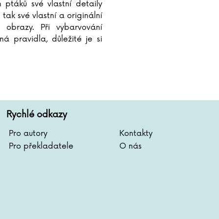
h ptáků své vlastní detaily
 tak své vlastní a originální
é obrazy. Při vybarvování
ná pravidla, důležité je si
 pořádně užít, zapomenout
Rychlé odkazy
Pro autory
Kontakty
Pro překladatele
O nás