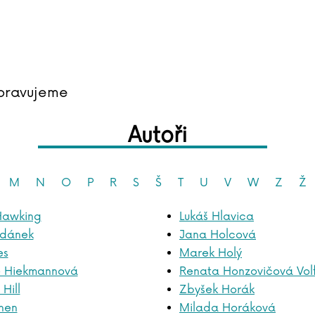
pravujeme
Autoři
M
N
O
P
R
S
Š
T
U
V
W
Z
Ž
Hawking
Lukáš Hlavica
jdánek
Jana Holcová
es
Marek Holý
e Hiekmannová
Renata Honzovičová Vol
Hill
Zbyšek Horák
unen
Milada Horáková