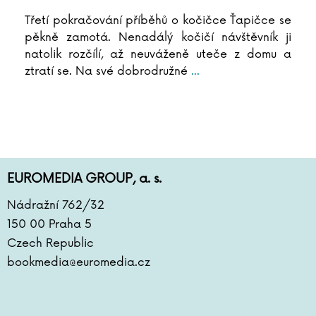
Třetí pokračování příběhů o kočičce Ťapičce se
pěkně zamotá. Nenadálý kočičí návštěvník ji
natolik rozčílí, až neuváženě uteče z domu a
ztratí se. Na své dobrodružné
...
EUROMEDIA GROUP, a. s.
Nádražní 762/32
150 00 Praha 5
Czech Republic
bookmedia@euromedia.cz