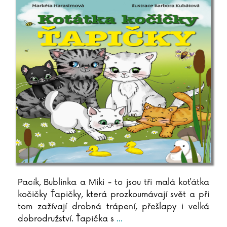
Lucie Königová
Stanislava Korcová
Jiří Korn
Milan Kornelia
Pavel Kosatík
Tomasz Kowal
Lucie Kožinová
Richard Krajčo
Karin Krajčová Babinská
Agota Kristofová
Sylvie Krupanská
Barbora Kubátová
Petr Kubes
Pacík, Bublinka a Miki - to jsou tři malá koťátka
Susanne Kuhlendahl
kočičky Ťapičky, která prozkoumávají svět a při
Zdeněk Kupka
tom zažívají drobná trápení, přešlapy i velká
Katarína Kvoriaková
dobrodružství. Ťapička s
...