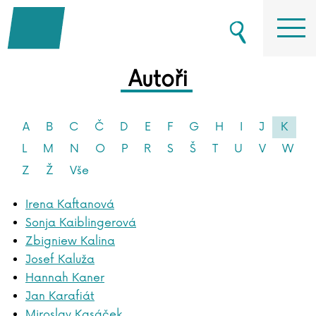
Autoři
A
B
C
Č
D
E
F
G
H
I
J
K
L
M
N
O
P
R
S
Š
T
U
V
W
Z
Ž
Vše
Irena Kaftanová
Sonja Kaiblingerová
Zbigniew Kalina
Josef Kaluža
Hannah Kaner
Jan Karafiát
Miroslav Kasáček