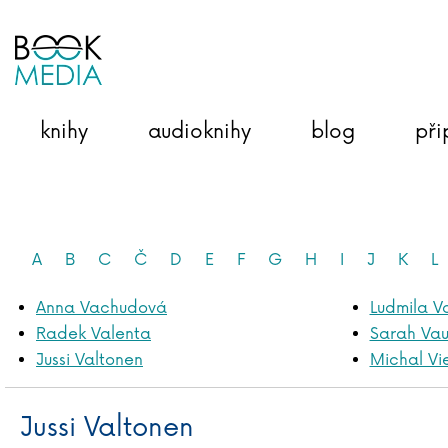
knihy
audioknihy
blog
při
A
B
C
Č
D
E
F
G
H
I
J
K
L
Anna Vachudová
Ludmila V
Radek Valenta
Sarah Va
Jussi Valtonen
Michal V
Jussi Valtonen