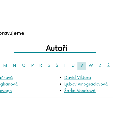
pravujeme
Autoři
M
N
O
P
R
S
Š
T
U
V
W
Z
Ž
aňková
David Viktora
ughanová
Ljubov Vinogradovová
iewegh
Šárka Vondrová