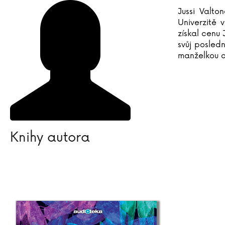
Jussi Valto
Univerzitě 
získal cenu 
svůj posled
manželkou a
Knihy autora