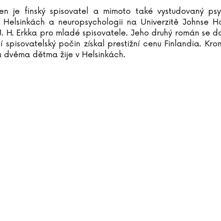
nen je finský spisovatel a mimoto také vystudovaný ps
v Helsinkách a neuropsychologii na Univerzitě Johnse H
J. H. Erkka pro mladé spisovatele. Jeho druhý román se dos
ní spisovatelský počin získal prestižní cenu Finlandia. K
 dvěma dětma žije v Helsinkách.