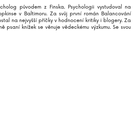
ycholog původem z Finska. Psychologii vystudoval na
opkinse v Baltimoru. Za svůj první román Balancování
tal na nejvyšší příčky v hodnocení kritiky i blogery. Za
romě psaní knížek se věnuje vědeckému výzkumu. Se svou