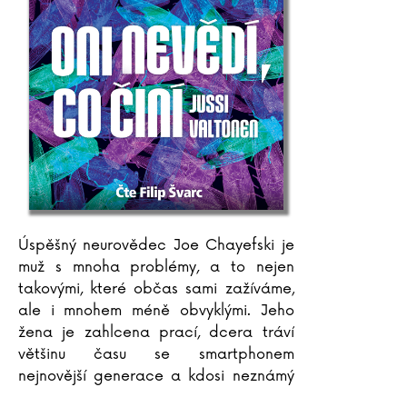
Úspěšný neurovědec Joe Chayefski je
muž s mnoha problémy, a to nejen
takovými, které občas sami zažíváme,
ale i mnohem méně obvyklými. Jeho
žena je zahlcena prací, dcera tráví
většinu času se smartphonem
nejnovější generace a kdosi neznámý
začal obtěžovat rodinu protesty proti