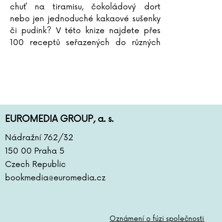
chuť na tiramisu, čokoládový dort
nebo jen jednoduché kakaové sušenky
či pudink? V této knize najdete přes
100 receptů seřazených do různých
kategorií, ve kterých si určitě najdete
brzy své favority. Všechny
...
EUROMEDIA GROUP, a. s.
Nádražní 762/32
150 00 Praha 5
Czech Republic
bookmedia@euromedia.cz
Oznámení o fúzi společnosti