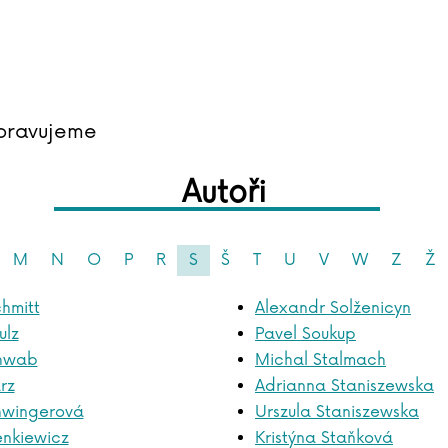
pravujeme
Autoři
M
N
O
P
R
S
Š
T
U
V
W
Z
Ž
hmitt
Alexandr Solženicyn
ulz
Pavel Soukup
chwab
Michal Stalmach
rz
Adrianna Staniszewska
hwingerová
Urszula Staniszewska
enkiewicz
Kristýna Staňková