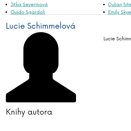
Jitka Severinová
Dušan Sit
Guido Sgardoli
Emily Skye
Lucie Schimmelová
Zuzana Sl
Lucie Schimmelová
Jasmin Schlaich
Teylor Smi
Vera Schmidtová
Timothy S
Lucie Schim
Knihy autora