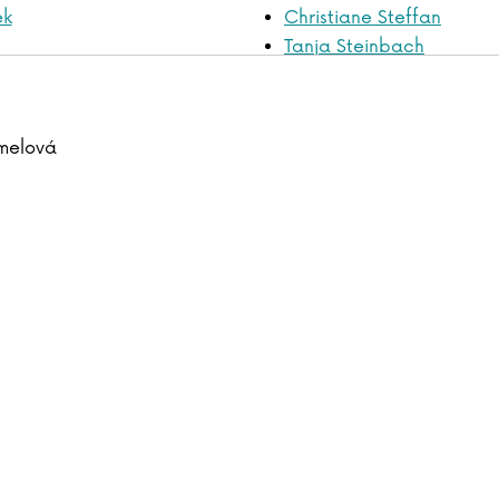
ek
Christiane Steffan
Tanja Steinbach
avíková
John Steinbeck
rl
Miloslav Stingl
nyder
Bram Stoker
melová