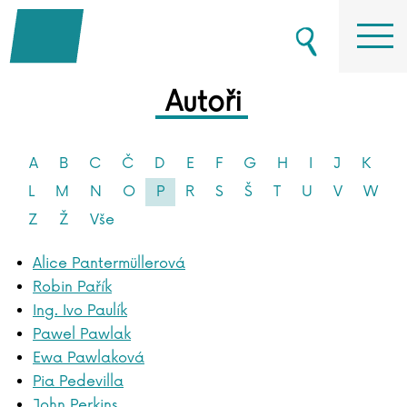
Autoři
A
B
C
Č
D
E
F
G
H
I
J
K
L
M
N
O
P
R
S
Š
T
U
V
W
Z
Ž
Vše
Alice Pantermüllerová
Robin Pařík
Ing. Ivo Paulík
Pawel Pawlak
Ewa Pawlaková
Pia Pedevilla
John Perkins