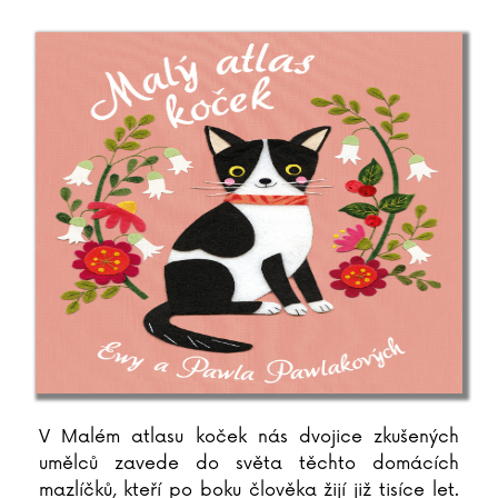
Aleš Procházka
D.M. Pulley
Kathryn Purdie
Anna Purowska
Susanne Pypke
V Malém atlasu koček nás dvojice zkušených
umělců zavede do světa těchto domácích
mazlíčků, kteří po boku člověka žijí již tisíce let.