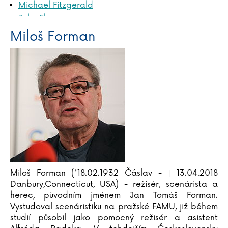
Michael Fitzgerald
John Flanagan
Gustave Flaubert
Miloš Forman
Martina Floßdorf
Miloš Forman
Ladislav Frej
Sebestian Frenzel
Vasil Fridrich
Ivana Führmann Vízdalová
Ladislav Fuks
Vladimír Fuksa
Miloš Forman (*18.02.1932 Čáslav - †13.04.2018
Danbury,Connecticut, USA) - režisér, scenárista a
herec, původním jménem Jan Tomáš Forman.
Vystudoval scenáristiku na pražské FAMU, již během
studií působil jako pomocný režisér a asistent