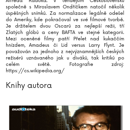
Alfréda Radoka. V tehdejším Československu
společně s Miroslavem Ondříčkem natočil několik
úspěšných snímků. Za normalizace legálně odešel
do Ameriky, kde pokračoval ve své filmové tvorbě.
Je držitelem dvou Oscarů za nejlepší režii, tří
Zlatých glóbů a ceny BAFTA ve stejné kategorii.
Mezi oceněné filmy patří Přelet nad kukaččím
hnízdem, Amadeus či Lid versus Larry Flynt. Je
považován za jednoho z nejvýznamnějších českých
režisérů uznávaného jak u diváků, tak kritiků po
celém světě. Fotografie zdroj:
https://cs.wikipedia.org/
Knihy autora