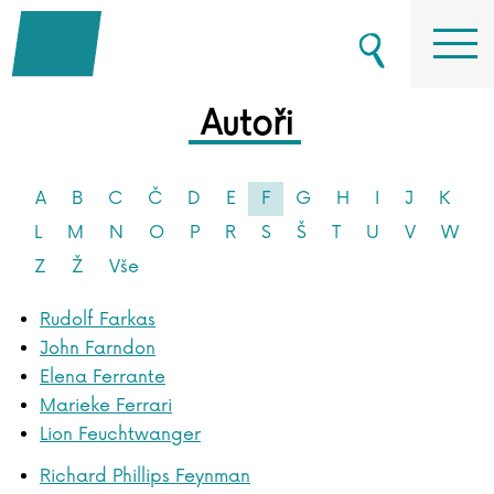
Autoři
A
B
C
Č
D
E
F
G
H
I
J
K
L
M
N
O
P
R
S
Š
T
U
V
W
Z
Ž
Vše
Rudolf Farkas
John Farndon
Elena Ferrante
Marieke Ferrari
Lion Feuchtwanger
Richard Phillips Feynman