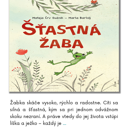
Žabka skáče vysoko, rýchlo a radostne. Cíti sa
silná a šťastná, kým sa pri jednom odvážnom
skoku nezraní. A práve vtedy do jej života vstúpi
líška a ježko – každý je
...