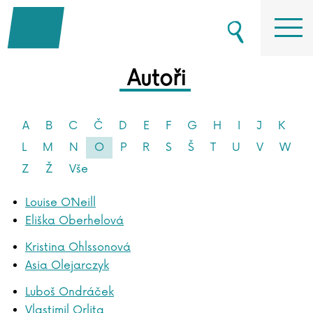
Autoři
A
B
C
Č
D
E
F
G
H
I
J
K
L
M
N
O
P
R
S
Š
T
U
V
W
Z
Ž
Vše
Louise O´Neill
Eliška Oberhelová
Kristina Ohlssonová
Asia Olejarczyk
Luboš Ondráček
Vlastimil Orlita