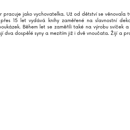
r pracuje jako vychovatelka. Už od dětství se věnovala t
přes 15 let vydává knihy zaměřené na slavnostní deko
oukázek. Během let se zaměřili také na výrobu svíček a 
í dva dospělé syny a mezitím již i dvě vnoučata. Žijí a pr