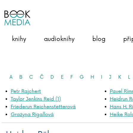
knihy
audioknihy
blog
při
A
B
C
Č
D
E
F
G
H
I
J
K
L
Petr Rajchert
Pavel Rím
Taylor Jenkins Reid (1)
Heidrun R
Friederun Reichenstetterová
Hans H. R
Grażyna Rigallová
Heike Rol