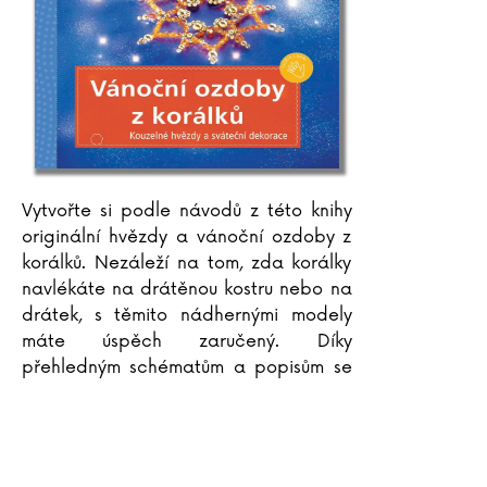
Vytvořte si podle návodů z této knihy
originální hvězdy a vánoční ozdoby z
korálků. Nezáleží na tom, zda korálky
navlékáte na drátěnou kostru nebo na
drátek, s těmito nádhernými modely
máte úspěch zaručený. Díky
přehledným schématům a popisům se
vám ve chvilce podaří vytvořit zářivou
vánoční
...