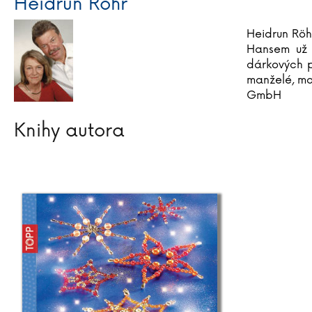
Heidrun Röhr
Heidrun Röh
Hansem už 
dárkových p
manželé, maj
GmbH
Knihy autora