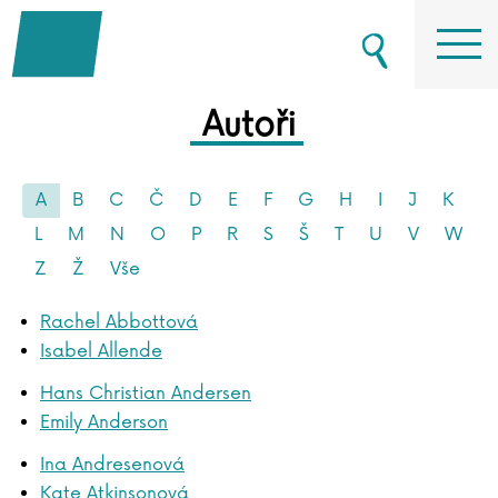
Autoři
A
B
C
Č
D
E
F
G
H
I
J
K
L
M
N
O
P
R
S
Š
T
U
V
W
Z
Ž
Vše
Rachel Abbottová
Isabel Allende
Hans Christian Andersen
Emily Anderson
Ina Andresenová
Kate Atkinsonová