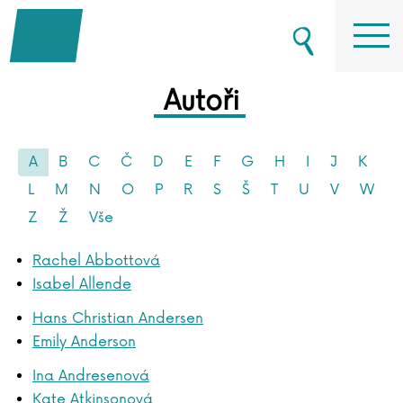
Autoři
A
B
C
Č
D
E
F
G
H
I
J
K
L
M
N
O
P
R
S
Š
T
U
V
W
Z
Ž
Vše
Rachel Abbottová
Isabel Allende
Hans Christian Andersen
Emily Anderson
Ina Andresenová
Kate Atkinsonová