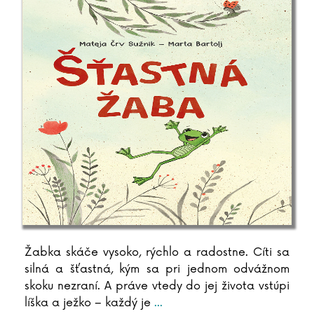
Christiane Brüning
Catherine Bruzzone
Konrad Budzyk
Igor Bukovský
Žabka skáče vysoko, rýchlo a radostne. Cíti sa
silná a šťastná, kým sa pri jednom odvážnom
skoku nezraní. A práve vtedy do jej života vstúpi
líška a ježko – každý je
...