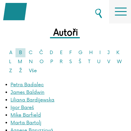
Autoři
A
B
C
Č
D
E
F
G
H
I
J
K
L
M
N
O
P
R
S
Š
T
U
V
W
Z
Ž
Vše
Petra Badalec
James Baldwin
Liliana Bardijewska
Igor Bareš
Mike Barfield
Marta Bartolj
Agnese Baruzziová