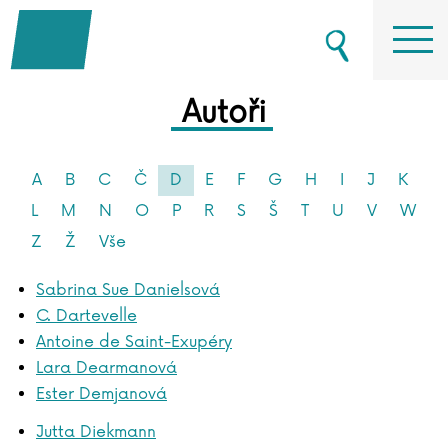
Autoři
A
B
C
Č
D
E
F
G
H
I
J
K
L
M
N
O
P
R
S
Š
T
U
V
W
Z
Ž
Vše
Sabrina Sue Danielsová
C. Dartevelle
Antoine de Saint-Exupéry
Lara Dearmanová
Ester Demjanová
Jutta Diekmann