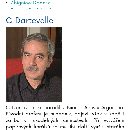
Zbigniew Dobosz
Zuzana Dodoková
Sonja Donnenwirth
C. Dartevelle
Hans-Günther Döring
Zuzana Dostálová
Silja du Mont
Miroslav Dub
Adolf Dudek
Radovan Dunaj
Ana Duša
Jiří Dvořák
Helena Dvořáková
Emilia Dziubaková
C. Dartevelle se narodil v Buenos Aires v Argentině.
Původní profesí je hudebník, objevil však v sobě i
zálibu v rukodělných činnostech. Při vytváření
papírových korálků se mu líbí další využití starého