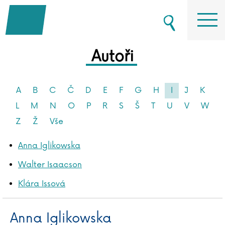
Autoři
A
B
C
Č
D
E
F
G
H
I
J
K
L
M
N
O
P
R
S
Š
T
U
V
W
Z
Ž
Vše
Anna Iglikowska
Walter Isaacson
Klára Issová
Anna Iglikowska