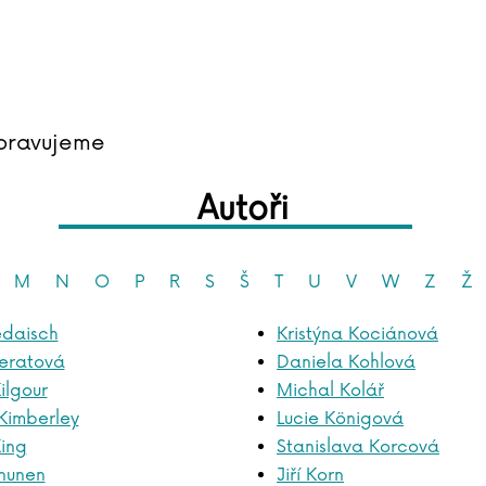
pravujeme
Autoři
M
N
O
P
R
S
Š
T
U
V
W
Z
Ž
edaisch
Kristýna Kociánová
ieratová
Daniela Kohlová
ilgour
Michal Kolář
Kimberley
Lucie Königová
ing
Stanislava Korcová
nunen
Jiří Korn