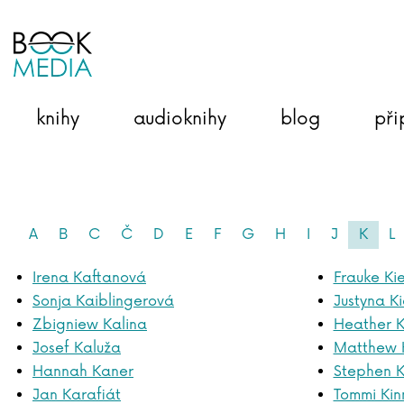
knihy
audioknihy
blog
při
A
B
C
Č
D
E
F
G
H
I
J
K
L
Irena Kaftanová
Frauke Ki
Sonja Kaiblingerová
Justyna K
Zbigniew Kalina
Heather K
Josef Kaluža
Matthew 
Hannah Kaner
Stephen K
Jan Karafiát
Tommi Kin