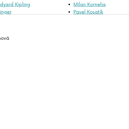
dyard Kipling
Milan Kornelia
singer
Pavel Kosatík
Tomasz Kowal
Kmenta
Lucie Kožinová
nová