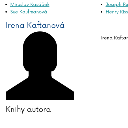
Miroslav Kasáček
Joseph Ru
Sue Kaufmanová
Henry Kis
Gecko Keck
Lydia Klös
Irena Kaftanová
Katja Kettu
Jaroslav 
Irena Kafta
Knihy autora