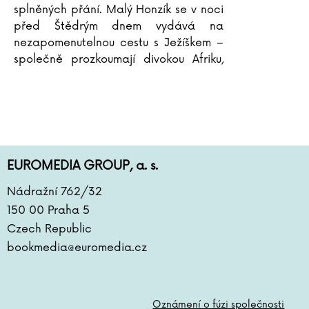
splněných přání. Malý Honzík se v noci
před Štědrým dnem vydává na
nezapomenutelnou cestu s Ježíškem –
společně prozkoumají divokou Afriku,
zasněžené hory, dávný pravěk, tajemný
svět
...
EUROMEDIA GROUP, a. s.
Nádražní 762/32
150 00 Praha 5
Czech Republic
bookmedia@euromedia.cz
Oznámení o fúzi společnosti