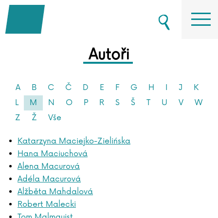
Autoři
A
B
C
Č
D
E
F
G
H
I
J
K
L
M
N
O
P
R
S
Š
T
U
V
W
Z
Ž
Vše
Katarzyna Maciejko-Zielińska
Hana Maciuchová
Alena Macurová
Adéla Macurová
Alžběta Mahdalová
Robert Malecki
Tom Malmquist