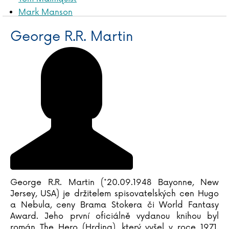
Mark Manson
Marilyn Manson
George R.R. Martin
Kasia Marciniewicz
Jérémy Mariez
Bruno Marion
Natalie Marshall
Cordula Martens
George R.R. Martin
Marta Maruszaková
Jason Mattews
Jonas Matthies
Ed McBain
Jake McDonald
George R.R. Martin (*20.09.1948 Bayonne, New
Stu McLellan
Jersey, USA) je držitelem spisovatelských cen Hugo
Andy McNab
a Nebula, ceny Brama Stokera či World Fantasy
Award. Jeho první oficiálně vydanou knihou byl
Jillian Meadows
román The Hero (Hrdina), který vyšel v roce 1971.