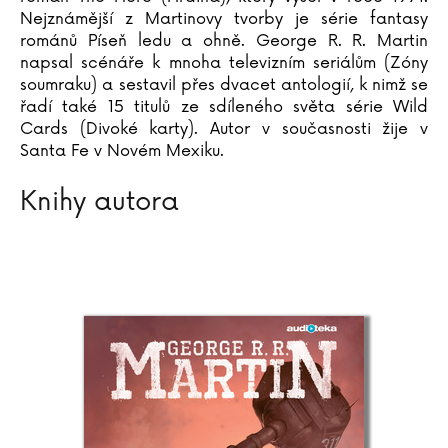
Jaromír Meduna
Nejznámější z Martinovy tvorby je série fantasy
románů Píseň ledu a ohně. George R. R. Martin
Taťjana Medvecká
napsal scénáře k mnoha televizním seriálům (Zóny
Miloslav Mejzlík
soumraku) a sestavil přes dvacet antologií, k nimž se
Robert Merle
řadí také 15 titulů ze sdíleného světa série Wild
Simona Michálková
Cards (Divoké karty). Autor v současnosti žije v
Robert Mikluš
Santa Fe v Novém Mexiku.
Wojciech Mikoluszko
Knihy autora
Ivana Milbachová
Louise Millar
Madeline Millerová
Dan Millman
Daniel Miňovský
Dror Mišani
Matthew Mockridge
Charles Moore
Julian Mosedale
Remigiusz Mroz