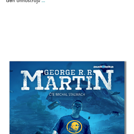
den ohňostrojů
...